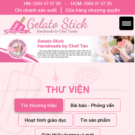
HN: 0944 47 67 99
-
HCM: 0964 91 07 39
Chi nhánh sản xuất
Cửa hàng nhượng quyền
THƯ VIỆN
Tin thương hiệu
Bài báo - Phỏng vấn
Hoạt hình giáo dục
Tin sản phẩm
Giới thiệu hương vị mới