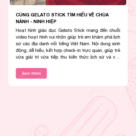
CK TÌM HIỂU VỀ CHÙA
CÙNG GELATO STICK 
BẮC NINH
 Gelato Stick mang đến chuỗi
Hoạt hình giáo dục Ge
 nhộn giúp trẻ em khám phá lịch
video hoạt hình vui nhộ
 tiếng Việt Nam. Nội dung sinh
sử các địa danh nổi ti
ợp check-in trực quan, giúp trẻ
động, dễ hiểu, kết hợp 
ếp thu kiến thức lịch sử và văn
vừa giải trí vừa tiếp t
ch tự nhiên.
hóa Việt Nam một cách 
Xem thêm