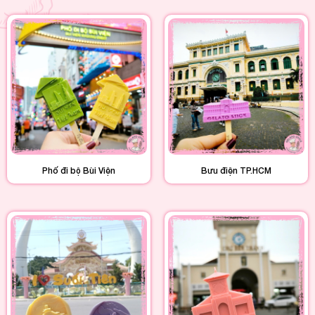
Phố đi bộ Bùi Viện
Bưu điện TP.HCM