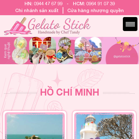
HN: 0944 47 67 99
-
HCM: 0964 91 07 39
Chi nhánh sản xuất
Cửa hàng nhượng quyền
HỒ CHÍ MINH