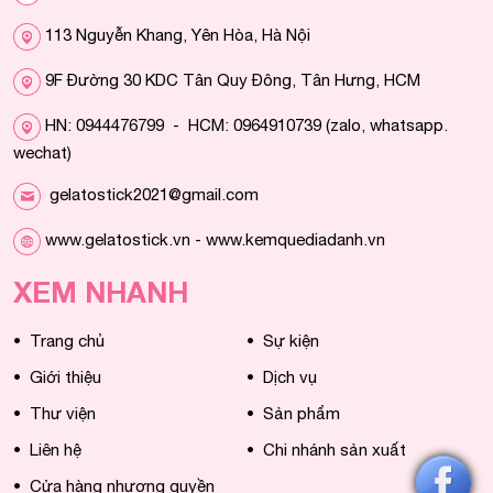
113 Nguyễn Khang, Yên Hòa, Hà Nội
9F Đường 30 KDC Tân Quy Đông, Tân Hưng, HCM
HN: 0944476799 - HCM: 0964910739 (zalo, whatsapp.
wechat)
gelatostick2021@gmail.com
www.gelatostick.vn - www.kemquediadanh.vn
XEM NHANH
•
•
Trang chủ
Sự kiện
•
•
Giới thiệu
Dịch vụ
•
•
Thư viện
Sản phẩm
•
•
Liên hệ
Chi nhánh sản xuất
•
Cửa hàng nhượng quyền