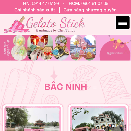
HN: 0944 47 67 99
-
HCM: 0964 91 07 39
Chi nhánh sản xuất
Cửa hàng nhượng quyền
BẮC NINH