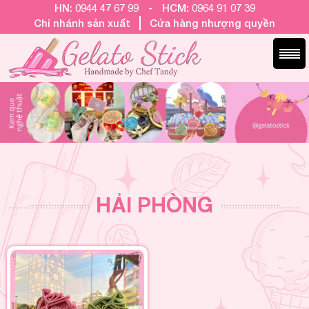
HN: 0944 47 67 99
-
HCM: 0964 91 07 39
Chi nhánh sản xuất
Cửa hàng nhượng quyền
HẢI PHÒNG