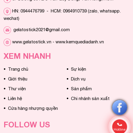
HN: 0944476799 - HCM: 0964910739 (zalo, whatsapp.
wechat)
gelatostick2021@gmail.com
www.gelatostick.vn - www.kemquediadanh.vn
XEM NHANH
•
•
Trang chủ
Sự kiện
•
•
Giới thiệu
Dịch vụ
•
•
Thư viện
Sản phẩm
•
•
Liên hệ
Chi nhánh sản xuất
•
Cửa hàng nhượng quyền
FOLLOW US
Hotline